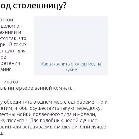
под столешницу?
откой
 делом он
техники и
ся так, что
ры. В таких
ендуют для
кое
бретения
Как закрепить столешницу на
вания
кухне
ника со
ь в интерьере ванной комнаты.
лу объединить в одном месте одновременно и
етим, чтобы осуществить такую переделку,
местны мойки подвесного типа и модели,
ку-тюльпан. Для подобных целей лучшее
овин или встраиваемых моделей. Они лучше
цы.