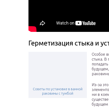
Герметизация стыка и у
Особое в
стыка. В
попадать
будущем,
раковины
Из-за эт
Советы по установке в ванной
элементо
раковины с тумбой
ни в коем
существе
будущем 