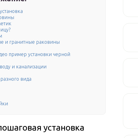
установка
ковины
метик
ицу?
м
лые и гранитные раковины
део пример установки черной
воду и канализации
 разного вида
йки
 пошаговая установка