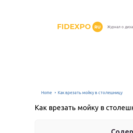
FIDEXPO
RU
Журнал о диз
Home
Как врезать мойку в столешницу
Как врезать мойку в столеш
Содер