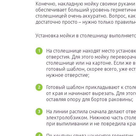
Конечно, накладную мойку своими руками 
обеспечивает больший уровень герметично
столешницей очень аккуратно. Вопрос, как
достаточно просто – нужно только правиль
Установка мойки в столешницу выполняетс
На столешнице находят место устано
отверстия. Для этого мойку переворач
столешнице или на картоне. Если же 
готовый шаблон, скорее всего, уже ес
нужное отверстие;
Готовый шаблон прикладывают к стол
от края и начинают вырезать. Для этог
оставляя опору для бортов раковины;
На линии распила сначала делают отв
электролобзиком. Нижнюю часть стол
при выпиливании и не повредила кра
По контуру спила наносится герметик.