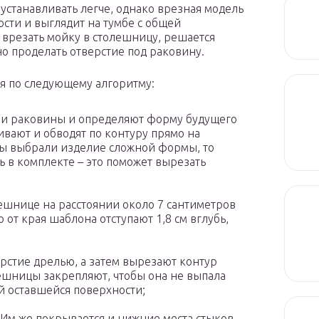
устанавливать легче, однако врезная модель
сти и выглядит на тумбе с общей
 врезать мойку в столешницу, решается
но проделать отверстие под раковину.
я по следующему алгоритму:
вки раковины и определяют форму будущего
ивают и обводят по контуру прямо на
вы выбрали изделие сложной формы, то
ть в комплекте – это поможет вырезать
ешнице на расстоянии около 7 сантиметров
о от края шаблона отступают 1,8 см вглубь,
ерстие дрелью, а затем вырезают контур
ешницы закрепляют, чтобы она не выпала
й оставшейся поверхности;
 Им же покрывается и нижние места стыков