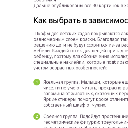
Дальше опубликованы все 30 картинок в х
Как выбрать в зависимос
Шкафы для детских садов покрываются ла
равномерным слоем краски. Благодаря та
решению дети не будут ссориться из-за ра
мебели. Каждый отсек для вещей принадл
ребенку, поэтому для обозначения использ
специальные наклейки, которые подбираю
учетом возрастных особенностей:
Ясельная группа. Малыши, которые ещ
чисел и не умеют читать, прекрасно р
запоминают животных, сказочных пер
Яркие стикеры помогут крохе отличит
собственный шкаф от чужих.
Средняя группа. Подойдут простейши
геометрические фигурки: треугольник
квадраты, звезды. Внутри раздевалки