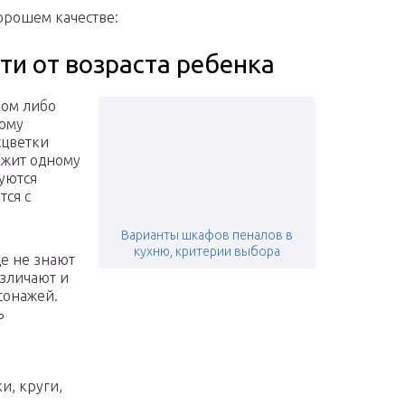
орошем качестве:
ти от возраста ребенка
ком либо
кому
сцветки
ежит одному
уются
тся с
Варианты шкафов пеналов в
кухню, критерии выбора
е не знают
азличают и
сонажей.
ь
е
и, круги,