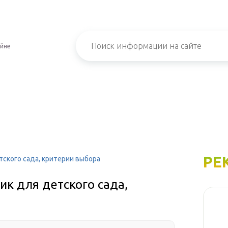
айне
РЕ
тского сада, критерии выбора
к для детского сада,