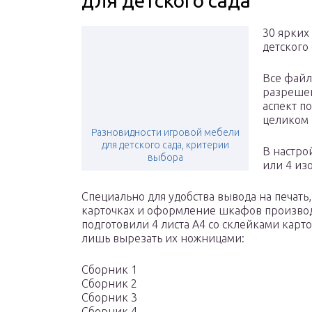
для детского сада
30 ярких
детского 
Все файл
разрешен
аспект п
целиком 
Разновидности игровой мебели
для детского сада, критерии
В настро
выбора
или 4 из
Специально для удобства вывода на печать
карточках и оформление шкафов произво
подготовили 4 листа А4 со склейками карт
лишь вырезать их ножницами:
Сборник 1
Сборник 2
Сборник 3
Сборник 4