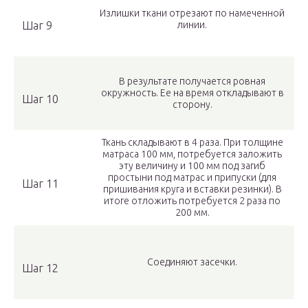
Излишки ткани отрезают по намеченной
Шаг 9
линии.
В результате получается ровная
окружность. Ее на время откладывают в
Шаг 10
сторону.
Ткань складывают в 4 раза. При толщине
матраса 100 мм, потребуется заложить
эту величину и 100 мм под загиб
простыни под матрас и припуски (для
Шаг 11
пришивания круга и вставки резинки). В
итоге отложить потребуется 2 раза по
200 мм.
Соединяют засечки.
Шаг 12