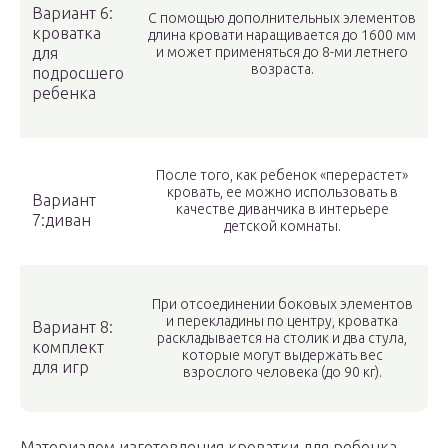
Вариант 6:
С помощью дополнительных элементов
кроватка
длина кровати наращивается до 1600 мм
для
и может применяться до 8-ми летнего
возраста.
подросшего
ребенка
После того, как ребенок «перерастет»
кровать, ее можно использовать в
Вариант
качестве диванчика в интерьере
7:диван
детской комнаты.
При отсоединении боковых элементов
и перекладины по центру, кроватка
Вариант 8:
раскладывается на столик и два стула,
комплект
которые могут выдержать вес
для игр
взрослого человека (до 90 кг).
Материалом изготовления кроватки для ребенка