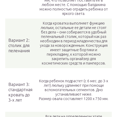
мм, что позволяет поставить ее в
любом месте. С помощью балдахина
можно полностью оградить ребенка от
яркого света.
Когда кроватка выполняет функцию
люльки, остальные ее детали не стоят
без дела – они собираются в удобный
пеленальный столик, который как раз
Вариант 2:
необходим в период младенчества для
столик для
ухода за новорожденным. Конструкция
имеет защитные бортики и
пеленания
перекладину, к которой можно
закрепить органайзер для
косметических средств и памперсов.
Когда ребенок подрастет (с 6 мес. до 3-х
Вариант 3:
лет) люльку удлиняют при помощи
стандартная
вспомогательных сегментов. Дно
устанавливают ниже.
кровать до
Размер овала составляет 1200 х 750 мм.
3-х лет
Все дети на определенном этапе