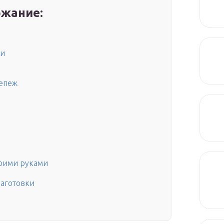
жание:
ми
репеж
воими руками
аготовки