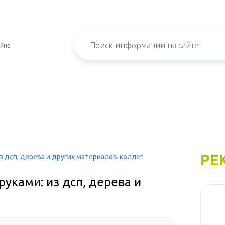
айне
РЕ
з дсп, дерева и других материалов-коллег
уками: из дсп, дерева и