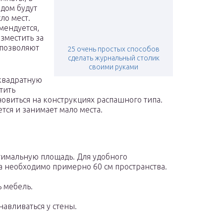
 дом будут
ло мест.
мендуется,
зместить за
 позволяют
25 очень простых способов
сделать журнальный столик
своими руками
квадратную
тить
овиться на конструкциях распашного типа.
тся и занимает мало места.
тимальную площадь. Для удобного
а необходимо примерно 60 см пространства.
ь мебель.
навливаться у стены.