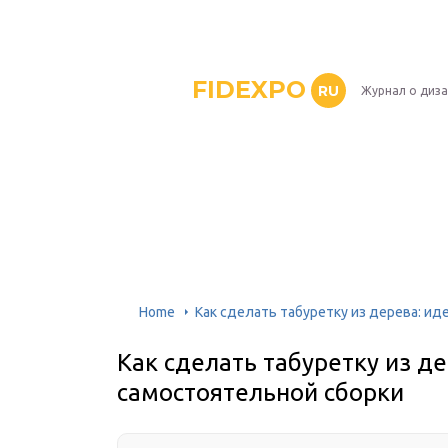
FIDEXPO
RU
Журнал о диз
Home
Как сделать табуретку из дерева: ид
Как сделать табуретку из д
самостоятельной сборки