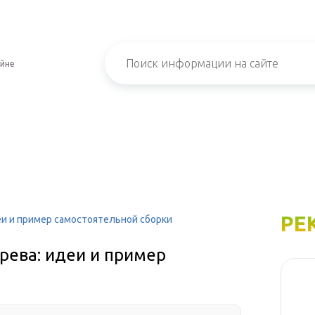
айне
РЕ
еи и пример самостоятельной сборки
ерева: идеи и пример