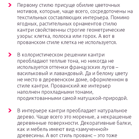
Первому стилю присуще обилие цветочных
мотивов, которые, чаще всего, сосредоточены на
текстильных составляющих интерьера. Помимо
ягодных, растительных орнаментов стилю
кантри свойственны строгие геометрические
узоры: клетка, полоска или горох. А вот в
прованском стиле клетка не используется.
В колористическом решении кантри
преобладают теплые тона, но никогда не
используется оттенки французских лугов –
васильковый и лавандовый. Да и белому цвету
не место в деревенском доме, оформленном в
стиле кантри. Прованский же интерьер
наполнен прохладными тонами,
продиктованными самой матушкой-природой.
В интерьере кантри преобладает натуральное
дерево. Чаще всего это мореные, а некрашеные
деревянные поверхности. Декоративные балки,
как и мебель имеют вид «замученной»
древесины. А вот стиль прованс – это тоже