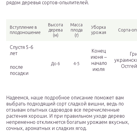
рядом деревья сортов-опылителей.
Высота
Масса
Вступление в
Уборка
дерева
плода
Сорта-о
плодоношение
урожая
(м)
(г)
Спустя 5-6
Конец
лет
Гр
июня –
украинск
начало
До 6
4-5
Остге
после
июля
посадки
Надеемся, наше подробное описание поможет вам
выбрать подходящий сорт сладкой вишни, ведь по
отзывам опытных садоводов все перечисленные
растения хороши. И при правильном уходе дерево
непременно откликнется богатым урожаем вкусных,
сочных, ароматных и сладких ягод.