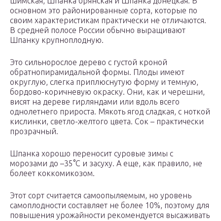
шимская, Шпанка брянская и Шпанка донецкая. В
основном это районированные сорта, которые по
своим характеристикам практически не отличаются.
В средней полосе России обычно выращивают
Шпанку крупноплодную.
Это сильнорослое дерево с густой кроной
обратнопирамидальной формы. Плоды имеют
округлую, слегка приплюснутую форму и темную,
бордово-коричневую окраску. Они, как и черешни,
висят на дереве гирляндами или вдоль всего
однолетнего прироста. Мякоть ягод сладкая, с ноткой
кислинки, светло-желтого цвета. Сок – практически
прозрачный.
Шпанка хорошо переносит суровые зимы с
морозами до –35°С и засуху. А еще, как правило, не
болеет коккомикозом.
Этот сорт считается самоопыляемым, но уровень
самоплодности составляет не более 10%, поэтому для
повышения урожайности рекомендуется высаживать