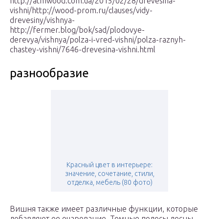
http://atmwood.com.ua/2015/02/28/drevesina-
vishni/http://wood-prom.ru/clauses/vidy-
drevesiny/vishnya-
http://fermer.blog/bok/sad/plodovye-
derevya/vishnya/polza-i-vred-vishni/polza-raznyh-
chastey-vishni/7646-drevesina-vishni.html
разнообразие
Красный цвет в интерьере:
значение, сочетание, стили,
отделка, мебель (80 фото)
Вишня также имеет различные функции, которые
добавляют ее очарование. Темные полосы десны,