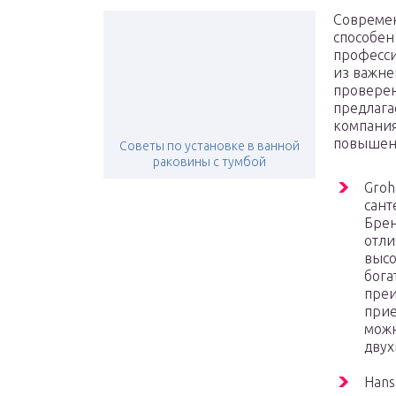
Современ
способен
професси
из важне
провере
предлага
компания
повышен
Советы по установке в ванной
раковины с тумбой
Groh
сант
Брен
отли
высо
бога
преи
прие
можн
двух
Hans