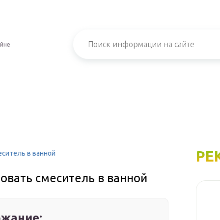
айне
РЕ
еситель в ванной
овать смеситель в ванной
жание: