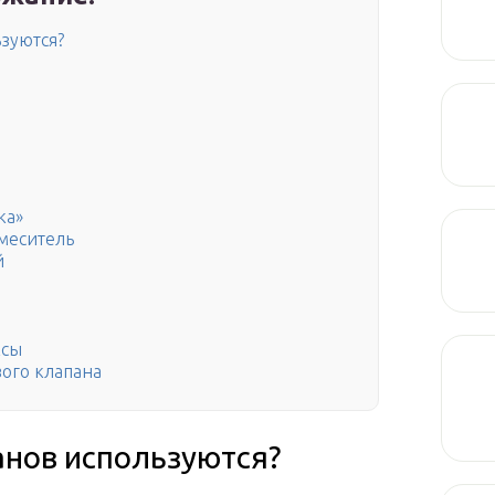
зуются?
ка»
меситель
й
п
ксы
ого клапана
анов используются?