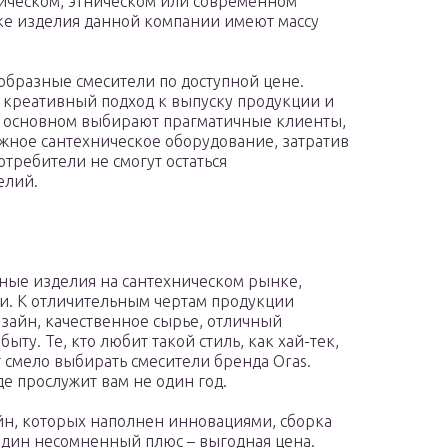
сическом, этническом или современном
ке изделия данной компании имеют массу
ообразные смесители по доступной цене.
 креативный подход к выпуску продукции и
 в основном выбирают прагматичные клиенты,
жное сантехническое оборудование, затратив
отребители не смогут остаться
елий.
ные изделия на сантехническом рынке,
и. К отличительным чертам продукции
изайн, качественное сырье, отличный
ту. Те, кто любит такой стиль, как хай-тек,
 смело выбирать смесители бренда Oras.
е прослужит вам не один год.
айн, которых наполнен инновациями, сборка
один несомненный плюс – выгодная цена.