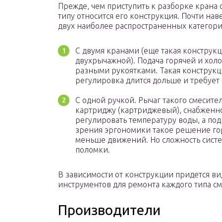
Прежде, чем приступить к разборке крана 
типу относится его конструкция. Почти на
двух наиболее распространенных категори
С двумя кранами (еще такая конструк
двухрычажной). Подача горячей и холо
разными рукоятками. Такая конструкци
регулировка длится дольше и требует
С одной ручкой. Рычаг такого смесит
картриджу (картриджевый), снабженно
регулировать температуру воды, а под
зрения эргономики такое решение гор
меньше движений. Но сложность систем
поломки.
В зависимости от конструкции придется в
инструментов для ремонта каждого типа с
Производители