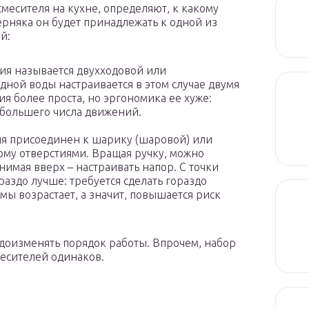
смесителя на кухне, определяют, к какому
верняка он будет принадлежать к одной из
й:
ция называется двухходовой или
дной воды настраивается в этом случае двумя
я более проста, но эргономика ее хуже:
 большего числа движений.
еля присоединен к шарику (шаровой) или
му отверстиями. Вращая ручку, можно
нимая вверх – настраивать напор. С точки
аздо лучше: требуется сделать гораздо
ы возрастает, а значит, повышается риск
идоизменять порядок работы. Впрочем, набор
месителей одинаков.