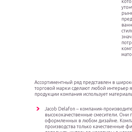
кото
утон
рынк
пред
ванн
стил
знач
потр
комп
мато
Ассортиментный ряд представлен в широк
торговой марки сделают любой интерьер 
продукции компания использует материалы
Jacob Delafon – компания-производит
высококачественные смесители. Они п
оформленных в любом дизайне. Компан
производства только качественные ф