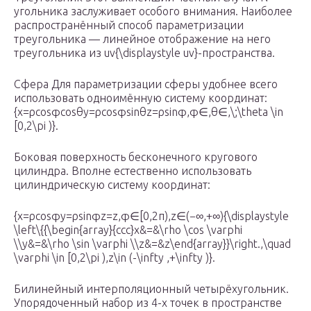
угольника заслуживает особого внимания. Наиболее
распространённый способ параметризации
треугольника — линейное отображение на него
треугольника из uv{\displaystyle uv}-пространства.
Сфера Для параметризации сферы удобнее всего
использовать одноимённую систему координат:
{x=ρcos⁡φcos⁡θy=ρcos⁡φsin⁡θz=ρsin⁡φ,φ∈,θ∈,\;\theta \in
[0,2\pi )}.
Боковая поверхность бесконечного кругового
цилиндра. Вполне естественно использовать
цилиндрическую систему координат:
{x=ρcos⁡φy=ρsin⁡φz=z,φ∈[0,2π),z∈(−∞,+∞){\displaystyle
\left\{{\begin{array}{ccc}x&=&\rho \cos \varphi
\\y&=&\rho \sin \varphi \\z&=&z\end{array}}\right.,\quad
\varphi \in [0,2\pi ),z\in (-\infty ,+\infty )}.
Билинейный интерполяционный четырёхугольник.
Упорядоченный набор из 4-х точек в пространстве