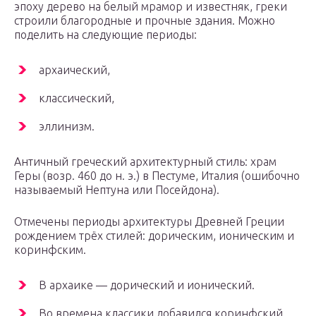
эпоху дерево на белый мрамор и известняк, греки
строили благородные и прочные здания. Можно
поделить на следующие периоды:
архаический,
классический,
эллинизм.
Античный греческий архитектурный стиль: храм
Геры (возр. 460 до н. э.) в Пестуме, Италия (ошибочно
называемый Нептуна или Посейдона).
Отмечены периоды архитектуры Древней Греции
рождением трёх стилей: дорическим, ионическим и
коринфским.
В архаике — дорический и ионический.
Во времена классики добавился коринфский.