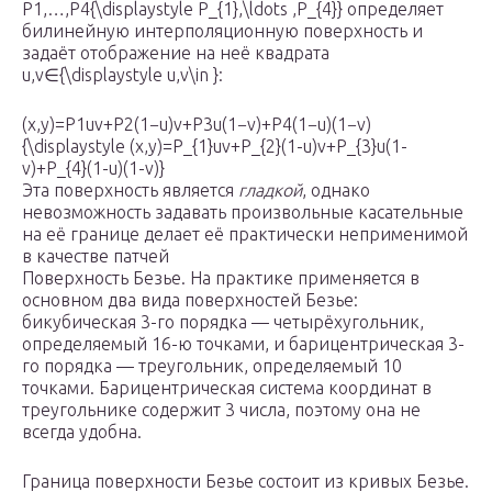
P1,…,P4{\displaystyle P_{1},\ldots ,P_{4}} определяет
билинейную интерполяционную поверхность и
задаёт отображение на неё квадрата
u,v∈{\displaystyle u,v\in }:
(x,y)=P1uv+P2(1−u)v+P3u(1−v)+P4(1−u)(1−v)
{\displaystyle (x,y)=P_{1}uv+P_{2}(1-u)v+P_{3}u(1-
v)+P_{4}(1-u)(1-v)}
Эта поверхность является
гладкой
, однако
невозможность задавать произвольные касательные
на её границе делает её практически неприменимой
в качестве патчей
Поверхность Безье. На практике применяется в
основном два вида поверхностей Безье:
бикубическая 3-го порядка — четырёхугольник,
определяемый 16-ю точками, и барицентрическая 3-
го порядка — треугольник, определяемый 10
точками. Барицентрическая система координат в
треугольнике содержит 3 числа, поэтому она не
всегда удобна.
Граница поверхности Безье состоит из кривых Безье.