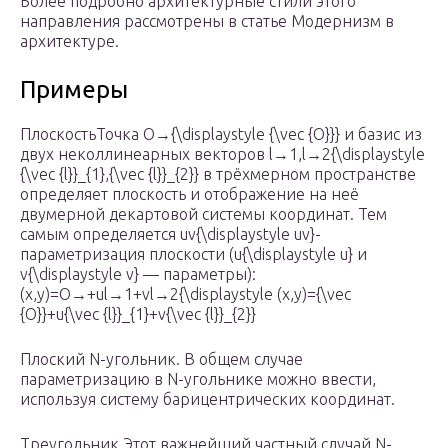
Более подробно архитектурные стили этого
направления рассмотрены в статье Модернизм в
архитектуре.
Примеры
ПлоскостьТочка O→{\displaystyle {\vec {O}}} и базис из
двух неколлинеарных векторов l→1,l→2{\displaystyle
{\vec {l}}_{1},{\vec {l}}_{2}} в трёхмерном пространстве
определяет плоскость и отображение на неё
двумерной декартовой системы координат. Тем
самым определяется uv{\displaystyle uv}-
параметризация плоскости (u{\displaystyle u} и
v{\displaystyle v} — параметры):
(x,y)=O→+ul→1+vl→2{\displaystyle (x,y)={\vec
{O}}+u{\vec {l}}_{1}+v{\vec {l}}_{2}}
Плоский N-угольник. В общем случае
параметризацию в N-угольнике можно ввести,
используя систему барицентрических координат.
Треугольник Этот важнейший частный случай N-