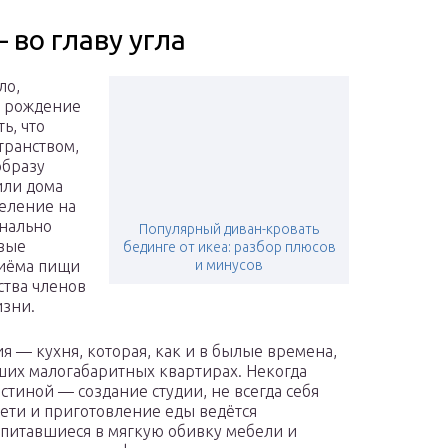
во главу угла
ло,
е рождение
ь, что
транством,
образу
или дома
еление на
онально
Популярный диван-кровать
овые
бединге от икеа: разбор плюсов
риёма пищи
и минусов
ства членов
изни.
 — кухня, которая, как и в былые времена,
аших малогабаритных квартирах. Некогда
стиной — создание студии, не всегда себя
дети и приготовление еды ведётся
впитавшиеся в мягкую обивку мебели и