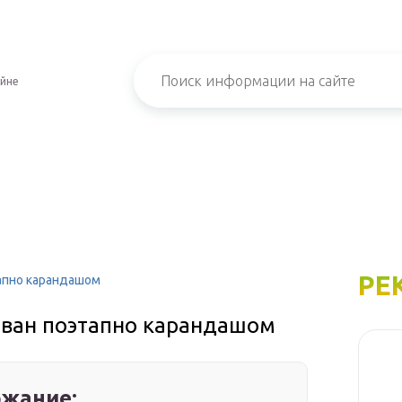
айне
РЕ
тапно карандашом
диван поэтапно карандашом
жание: