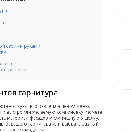
ура
гла
ой своими руками
ежи
унков
ного решения
нтов гарнитура
оответствующего раздела в левом меню.
ы и выстроили желаемую компоновку, можете
ать материал фасадов и финишную отделку.
рцы будущего гарнитура или выбрать разный
х и нижних модулей.