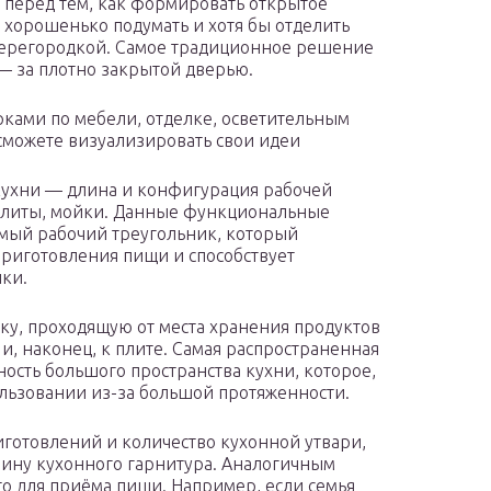
, перед тем, как формировать открытое
о хорошенько подумать и хотя бы отделить
перегородкой. Самое традиционное решение
 — за плотно закрытой дверью.
ами по мебели, отделке, осветительным
сможете визуализировать свои идеи
кухни — длина и конфигурация рабочей
плиты, мойки. Данные функциональные
емый рабочий треугольник, который
приготовления пищи и способствует
ки.
ку, проходящую от места хранения продуктов
и, наконец, к плите. Самая распространенная
сть большого пространства кухни, которое,
ользовании из-за большой протяженности.
готовлений и количество кухонной утвари,
лину кухонного гарнитура. Аналогичным
о для приёма пищи. Например, если семья